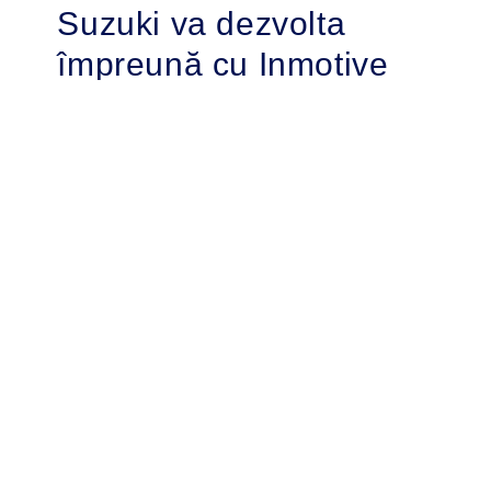
Suzuki va dezvolta
împreună cu Inmotive
transmisia EV cu 2
trepte
Suzuki Motor Corporation (denumită în
continuare „Suzuki”) a semnat un acord
comun de dezvoltare cu Inmotive Inc. (Sediu:
Ontario, Canada; director general: Paul
Bottero; denumită în continuare „Inmotive”)
pentru dezvoltarea unei transmisii EV (vehicul
electric) cu 2 trepte pentru un viitor vehicul
electric Suzuki.
Inmotive a fost înființată în 2010 în Toronto,
Canada. Aceasta a dezvoltat transmisia
IngearTM cu 2 trepte, o construcție ușoară